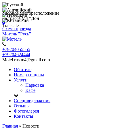
Удобное месторасположение
на трассе М4 "Дон
Translate
Схема проезда
Мотель "Русь"
+79204055555
+79204624444
Motel.rus.m4@gmail.com
Об отеле
Номера и цены
Услуги
Парковка
Кафе
Спецпредложения
Отзывы
Фотогалерея
Контакты
Главная
»
Новости